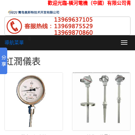
歡迎光臨-橫河電機（中國）有限公司青
導航菜單
Toggl
navig
虹潤儀表