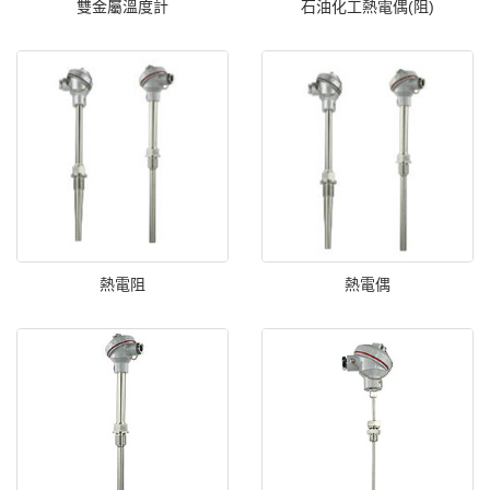
雙金屬溫度計
石油化工熱電偶(阻)
熱電阻
熱電偶