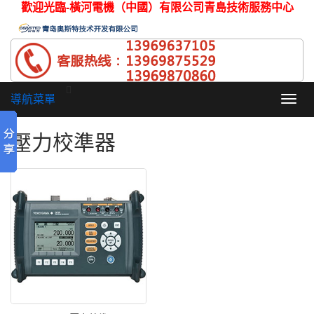
歡迎光臨-橫河電機（中國）有限公司青島技術服務中心
導航菜單
Toggl
navig
壓力校準器