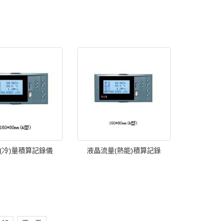
(冷)量積算記錄儀
液晶流量(熱能)積算記錄