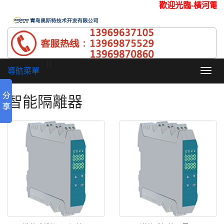
歡迎光臨-橫河
導航菜單
Toggl
navig
智能隔離器