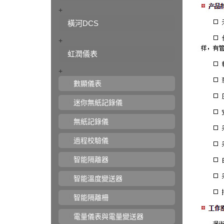
+
橫河DCS
+
虹潤儀表
+
數顯儀表
迷你無紙記錄儀
無紙記錄儀
過程校驗儀
智能隔離器
智能溫度變送器
智能隔離柵
電量儀表與電量變送器