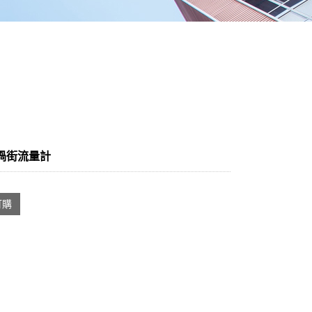
渦街流量計
：
訂購