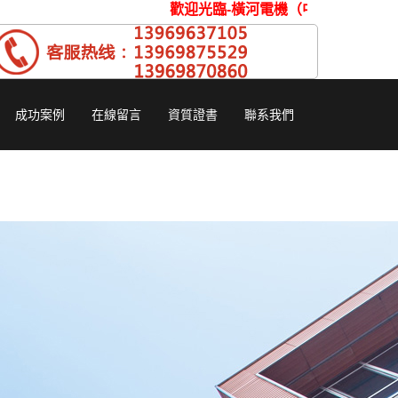
歡迎光臨-橫河電機（
成功案例
在線留言
資質證書
聯系我們