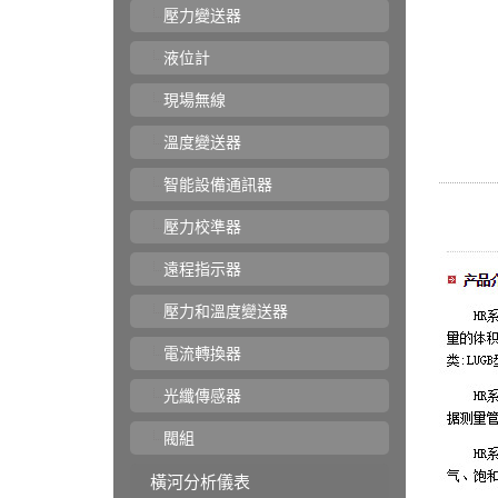
壓力變送器
液位計
現場無線
溫度變送器
智能設備通訊器
壓力校準器
遠程指示器
壓力和溫度變送器
電流轉換器
光纖傳感器
閥組
橫河分析儀表