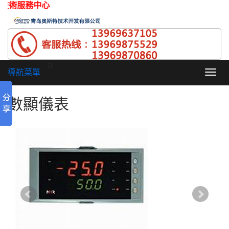
青島技術服務中心
導航菜單
Toggl
navig
數顯儀表